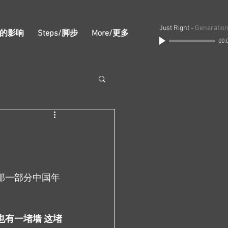
Just Right
-
Generation
/我的影响
Steps/脚步
More/更多
00:
那一部分中国年
也有一堵墙 这堵