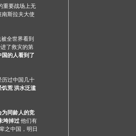
的重要战场上无
驻南斯拉夫大使
也被全世界看到
冲进了救灾的第
中国的人看到了
经历过中国几十
经饥荒 洪水泛滥
会为同龄人的竞
未垮掉过
 他们有
父辈之中国，明日