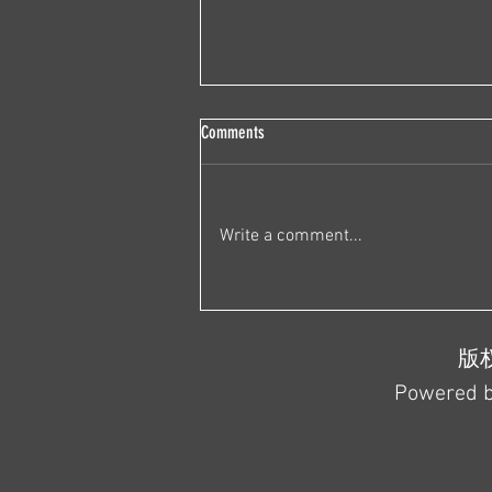
如何看待公众号 3 号厅发布的
Comments
「祝中国女孩早日穿衣自由」
这篇文章？
先说我的态度 我无法接受这篇推
文作者的行文逻辑 (认知 事实 逻辑
Write a comment...
等) 作者有很严重的标题党的嫌疑
这篇文章以及它所带来的连锁反应
会让我们社会中的性别对立愈发严
重 我一直都认为 不管是传统媒体
也好 还是当今越来越有影响力的
版权
自媒体也好...
Powered by