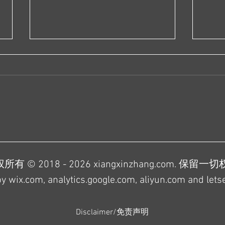
你们为什么喜欢中国?
远离家乡 见到了外面的世界 在某
种意义上打破了信息不对称 我是
比较幸运的那一部分中国年轻人
其实几年前的我 还不是很理解国
家为什么要建立一堵墙 但慢慢地
我发现国外也有一堵墙 这堵墙建
国家
立在他们的无知和傲慢上 在我们
校生
这里 墙内的人对未知世界抱有强
50
所有 © 2018 - 2026 xiangxinzhang.com. 保留一切
烈的好奇心...
 wix.com, analytics.google.com, aliyun.com and lets
Disclaimer/免责声明