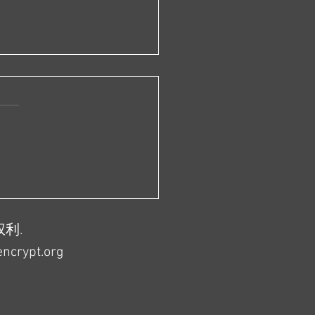
统计局宣布「高等教育在
中女研究生占比达
.9%」，这意味着什么？
权利.
encrypt.org