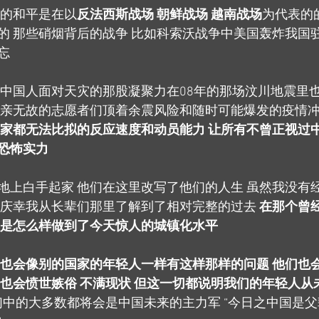
日的和平是在以
反法西斯战场 朝鲜战场 越南战场
为代表的
的 那些硝烟背后的战争 比如科索沃战争中美国轰炸我国
忘
 中国人面对天灾的那股凝聚力在08年的那场汶川地震里
无亲无故的志愿者们顶着余震风险和随时可能爆发的疫情
家都无法比拟的反应速度和动员能力 让所有不曾正视过
恐怖实力
地上白手起家 他们在这里改写了他们的人生 虽然我没有
很庆幸我从长辈们那里了解到了相对完整的过去 
在那个曾
又是怎么样做到了今天惊人的城镇化水平
 也会像别的国家的年轻人一样有这样那样的问题 他们也
们也会愤世嫉俗 不满现状 但这一切都说明我们的年轻人从
他们中的大多数都将会是中国未来的主力军 “今日之中国是