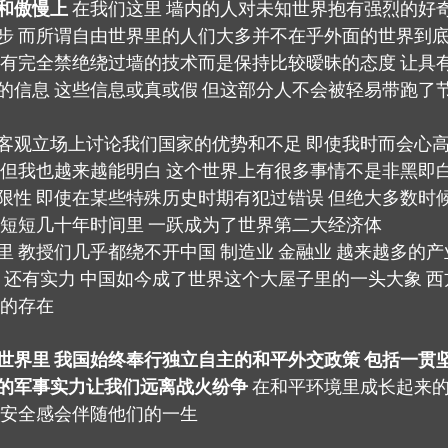
和傲慢上
 在我们这里 墙内的人对未知世界抱有强烈的好
步 而所谓自由世界里的人们大多并不在乎外面的世界到底
没有完全禁绝绕过墙的技术而是保持比较暧昧的态度 让具
的信息 这些信息或真或假 但这部分人不会被轻易带跑了
客观立场上讨论我们国家的优势和不足 即使我时而会心
 但我也越来越能明白 这个世界上有很多事情不是非黑即白
限性 即使在某些特殊历史时期有犯过错误 但绝大多数时
在短短几十年时间里 一跃成为了世界第二大经济体
里 教授们几乎都绕不开中国 制造业 金融业 越来越多的
本 还有实力 中国如今成了世界这个大屋子里的一头大象 
视的存在
世界里 我国始终奉行独立自主的和平外交政策 包括一贯
的军事实力让我们远离战火纷争
 在和平环境里成长起来
的安全感会伴随他们的一生